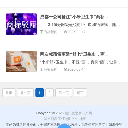
成都一公司抢注“小米卫生巾”商标被驳回
3·15晚会曝光劣质卫生巾和纸尿裤，随后，大批网民纷纷跑到雷军评论区刷屏，希望小米能生产卫生巾和纸尿裤等产品。关于小米是否会生产卫生巾等产品，雷军···
商标新闻
2025-03-17
网友喊话雷军造“舒七”卫生巾，商标已被抢注！
“小米舒7卫生巾，不踩“雷”，真抑“菌”，让你舒服七天，开小米su7，垫小米舒7，做美丽酥···
商标新闻
2025-03-14
首页
前一页
1
2
后一页
尾页
Copyright © 2025
赣州兰之新知产网
城市列表
TXT地图
XML地图
本站为域名停放页面，全部内容为网页演示效果，无任何实际意义！如果侵犯